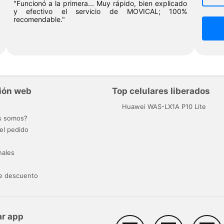
"Funcionó a la primera... Muy rápido, bien explicado
y efectivo el servicio de MOVICAL; 100%
recomendable."
ión web
Top celulares liberados
o
Huawei WAS-LX1A P10 Lite
s somos?
el pedido
nales
e descuento
r app