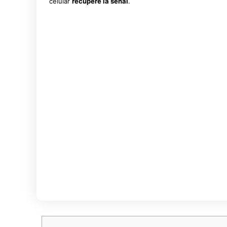
celular
recupere la señal
.