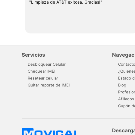
"Limpieza de AT&T exitosa. Gracias!"
Servicios
Navegac
Desbloquear Celular
Contact
Chequear IMEI
¿Quiéne
Resetear celular
Estado d
Quitar reporte de IMEI
Blog
Profesio
Afiliados
Cupón d
Descarga