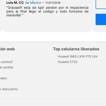
-
Luis M. CC
de Mexico
17/07/2018
"Gracias!!! esta de lujo! perdon por m impaciencia
pero al final llego el codigo y todo funciona de
maravilla! "
ión web
Top celulares liberados
o
Huawei WAS-LX1A P10 Lite
s somos?
Huawei ETS3
el pedido
nales
e descuento