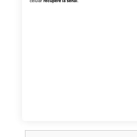
celular
recupere la señal
.