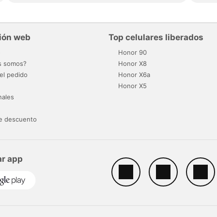
ión web
Top celulares liberados
o
Honor 90
s somos?
Honor X8
el pedido
Honor X6a
Honor X5
nales
e descuento
r app