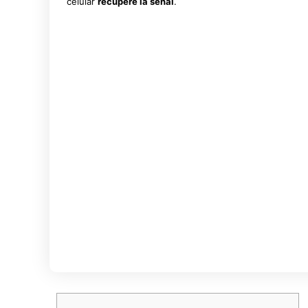
celular
recupere la señal
.