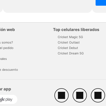
ión web
Top celulares liberados
o
Cricket Magic 5G
s somos?
Cricket Outlast
el pedido
Cricket Debut
Cricket Dream 5G
nales
e descuento
r app