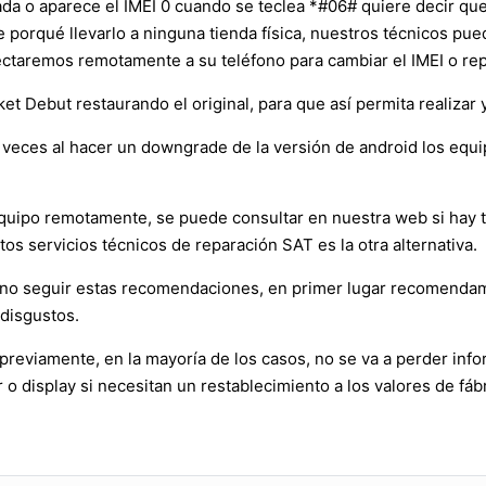
nada o aparece el IMEI 0 cuando se teclea *#06# quiere decir qu
ne porqué llevarlo a ninguna tienda física, nuestros técnicos p
ctaremos remotamente a su teléfono para cambiar el IMEI o repa
t Debut restaurando el original, para que así permita realizar y
veces al hacer un downgrade de la versión de android los equ
l equipo remotamente, se puede consultar en nuestra web si hay
tos servicios técnicos de reparación SAT es la otra alternativa.
ueno seguir estas recomendaciones, en primer lugar recomenda
 disgustos.
reviamente, en la mayoría de los casos, no se va a perder info
o display si necesitan un restablecimiento a los valores de fábr