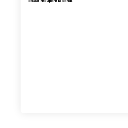
celular
recupere la señal
.