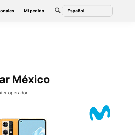
ionales
Mi pedido
Español
ar México
uier operador