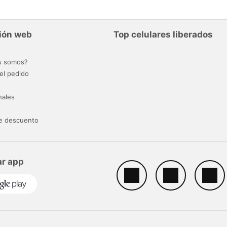
ión web
Top celulares liberados
o
s somos?
el pedido
nales
e descuento
r app