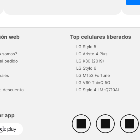
ión web
Top celulares liberados
o
LG Stylo 5
s somos?
LG Aristo 4 Plus
el pedido
LG K30 (2019)
LG Stylo 6
nales
LG M153 Fortune
LG V60 ThinQ 5G
e descuento
LG Stylo 4 LM-Q710AL
r app