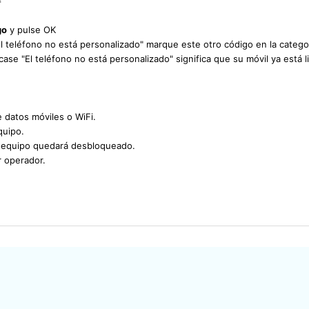
#
go
y pulse OK
"El teléfono no está personalizado" marque este otro código en la categ
icase "El teléfono no está personalizado" significa que su móvil ya está
e datos móviles o WiFi.
quipo.
u equipo quedará desbloqueado.
r operador.