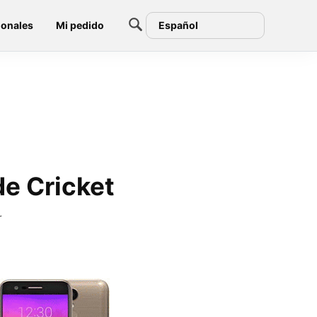
ionales
Mi pedido
Español
e Cricket
r