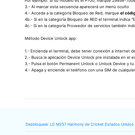
Por ejemplo: Si su modelo es el P700, marque 2945#*700
3.- Al marcar esta secuencia aparecerá un menú oculto
4.- Acceda a la categoría Bloqueo de Red, marque
el códi
4b.- Si en la categoría Bloqueo de RED el terminal indica 
4c.- Si en la categoría Proveedor de servicios también ind
Método Device Unlock app:
1.- Encienda el terminal, debe tener conexión a internet d
2.- Busca la aplicación Device Unlock pre instalada en el e
3.- Pulsa el botón Permanent Unlock o Unlock Device y t
4.- Apaga y enciende el teléfono con una SIM de cualquie
Desbloquear LG M257 Harmony de Cricket Estados Unidos