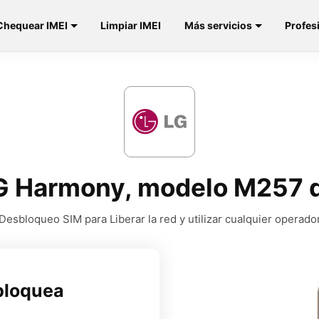
Chequear IMEI
Limpiar IMEI
Más servicios
Profes
LG Harmony, modelo M257 d
Desbloqueo SIM para Liberar la red y utilizar cualquier operado
bloquea