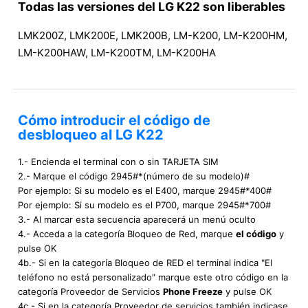
Todas las versiones del LG K22 son liberables
LMK200Z, LMK200E, LMK200B, LM-K200, LM-K200HM,
LM-K200HAW, LM-K200TM, LM-K200HA
Cómo introducir el código de
desbloqueo al LG K22
1.- Encienda el terminal con o sin TARJETA SIM
2.- Marque el código 2945#*(número de su modelo)#
Por ejemplo: Si su modelo es el E400, marque 2945#*400#
Por ejemplo: Si su modelo es el P700, marque 2945#*700#
3.- Al marcar esta secuencia aparecerá un menú oculto
4.- Acceda a la categoría Bloqueo de Red, marque
el código
y
pulse OK
4b.- Si en la categoría Bloqueo de RED el terminal indica "El
teléfono no está personalizado" marque este otro código en la
categoría Proveedor de Servicios
Phone Freeze
y pulse OK
4c.- Si en la categoría Proveedor de servicios también indicase