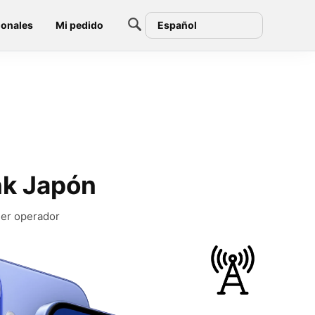
ionales
Mi pedido
Español
nk Japón
ier operador