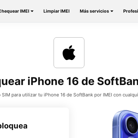
Chequear IMEI
Limpiar IMEI
Más servicios
Profes
uear iPhone 16 de SoftBa
SIM para utilizar tu iPhone 16 de SoftBank por IMEI con cualqu
bloquea