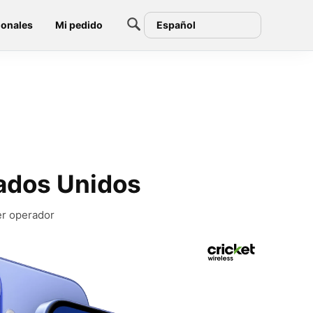
ionales
Mi pedido
Español
tados Unidos
er operador