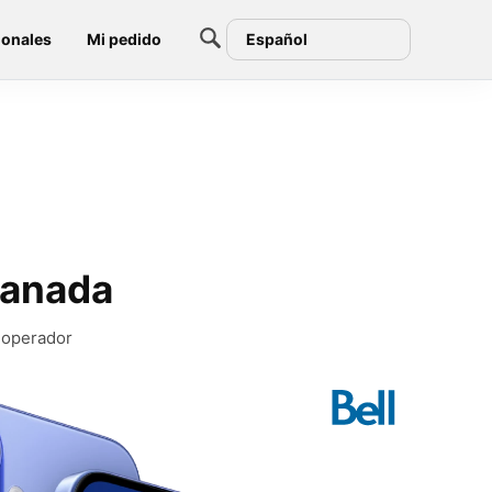
ionales
Mi pedido
Español
Canada
r operador