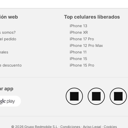
ión web
Top celulares liberados
o
iPhone 13
s somos?
iPhone XR
el pedido
iPhone 17 Pro
iPhone 12 Pro Max
nales
iPhone 11
iPhone 15
e descuento
iPhone 15 Pro
r app
© 2026 Grupo Redmobile S.L ·
Condiciones
·
Aviso Legal
·
Cookies