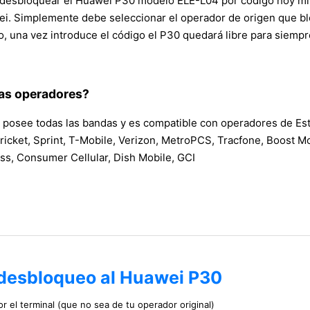
cesita desbloquear el Huawei P30 modelo ELE-L04 por código ho
i. Simplemente debe seleccionar el operador de origen que bloqu
una vez introduce el código el P30 quedará libre para siempre,
las operadores?
 posee todas las bandas y es compatible con operadores de Est
cket, Sprint, T-Mobile, Verizon, MetroPCS, Tracfone, Boost Mob
less, Consumer Cellular, Dish Mobile, GCI
 desbloqueo al Huawei P30
r el terminal (que no sea de tu operador original)