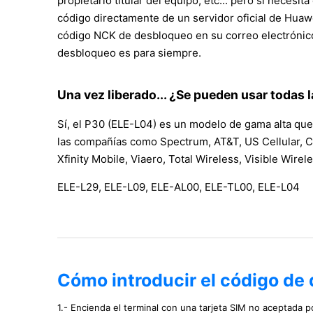
propietario titular del equipo, etc... pero si ne
código directamente de un servidor oficial de Huawe
código NCK de desbloqueo en su correo electrónico, 
desbloqueo es para siempre.
Una vez liberado... ¿Se pueden usar todas 
Sí, el P30 (ELE-L04) es un modelo de gama alta que
las compañías como Spectrum, AT&T, US Cellular, Cri
Xfinity Mobile, Viaero, Total Wireless, Visible Wire
ELE-L29, ELE-L09, ELE-AL00, ELE-TL00, ELE-L04
Cómo introducir el código de
1.- Encienda el terminal con una tarjeta SIM no aceptada po