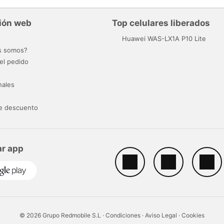
ión web
Top celulares liberados
o
Huawei WAS-LX1A P10 Lite
s somos?
el pedido
nales
e descuento
r app
© 2026 Grupo Redmobile S.L ·
Condiciones
·
Aviso Legal
·
Cookies