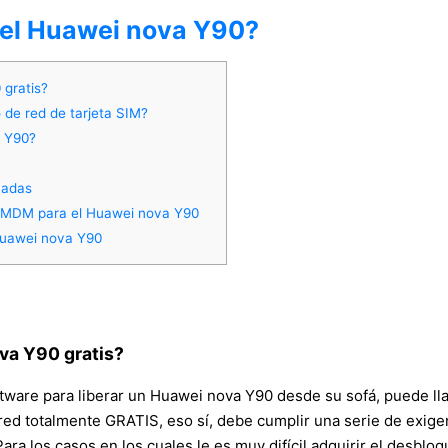
del Huawei nova Y90?
gratis?
 de red de tarjeta SIM?
a Y90?
madas
o MDM para el Huawei nova Y90
Huawei nova Y90
va Y90 gratis?
ftware para liberar un Huawei nova Y90 desde su sofá, puede lla
red totalmente GRATIS, eso sí, debe cumplir una serie de exigen
Para los casos en los cuales le es muy difícil adquirir el desb