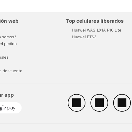
ión web
Top celulares liberados
o
Huawei WAS-LX1A P10 Lite
s somos?
Huawei ETS3
el pedido
nales
e descuento
r app