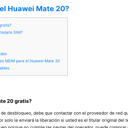
del Huawei Mate 20?
ratis?
tarjeta SIM?
adas
ueo MDM para el Huawei Mate 20
ables
e 20 gratis?
o de desbloqueo, debe que contactar con el proveedor de red qu
dor solo le enviará la liberación si usted es el titular original 
queo porque no cumple las pautas del operador, puede comprar