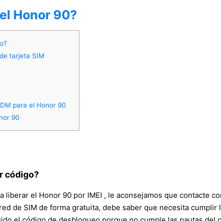
del Honor 90?
go?
de tarjeta SIM
DM para el Honor 90
nor 90
r código?
a liberar el Honor 90 por IMEI , le aconsejamos que contacte co
d de SIM de forma gratuita, debe saber que necesita cumplir las
eguido el código de desbloqueo porque no cumple las pautas de