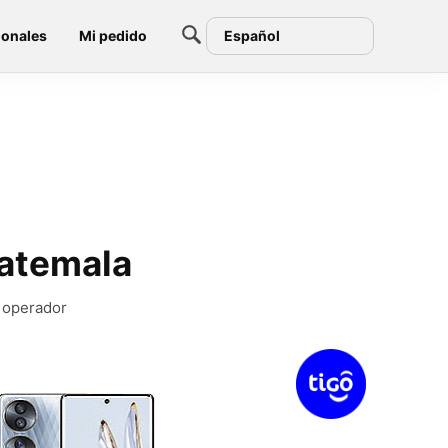
ionales
Mi pedido
Español
uatemala
r operador