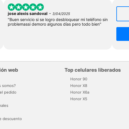
-
jose alexis sandoval
3/04/2025
"Buen servicio si se logro desbloquear mi teléfono sin
problemassi demoro algunos días pero todo bien"
ión web
Top celulares liberados
o
Honor 90
s somos?
Honor X8
el pedido
Honor X6a
Honor X5
nales
e descuento